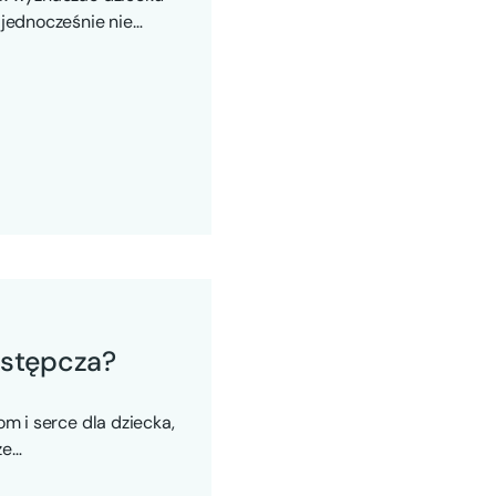
 jednocześnie nie
astępcza?
om i serce dla dziecka,
ze…