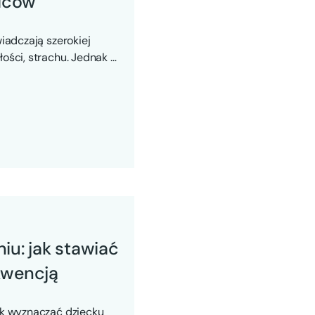
ziców
wiadczają szerokiej
łości, strachu. Jednak w
u: jak stawiać
ekwencją
ak wyznaczać dziecku