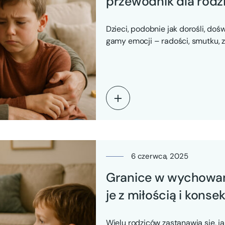
przewodnik dla rod
Dzieci, podobnie jak dorośli, doś
gamy emocji – radości, smutku, z
przeciwieństwie…
6 czerwca, 2025
Granice w wychowani
je z miłością i kons
Wielu rodziców zastanawia się, j